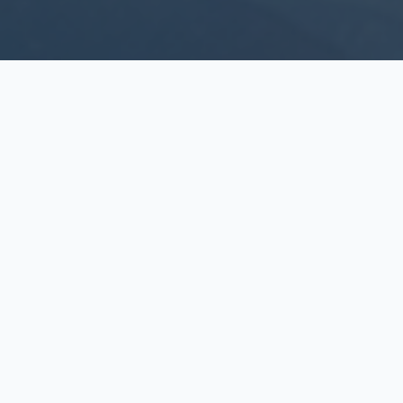
LISP no Brasil
MAPEAMENTO DAS INICIATIVAS DE INOVAÇÃO
A pesquisa
“Laboratórios de Inovação no Setor
Público: mapeamento e diagnóstico de experiências
nacionais”
, publicada em 2020, trouxe um panorama
dessas iniciativas no setor público brasileiro.
À época, foram mapeados laboratórios atuantes nas
esferas federal, estadual e municipal.
De lá para cá, o número e formato de LISP cresceu e se